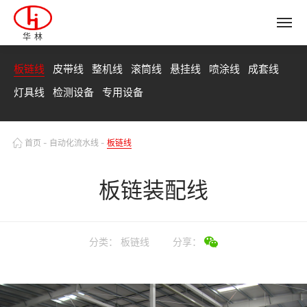
华林
板链线
皮带线
整机线
滚筒线
悬挂线
喷涂线
成套线
灯具线
检测设备
专用设备
首页
-
自动化流水线
-
板链线
板链装配线
分类：
板链线
分享：