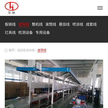
华林
板链线
皮带线
整机线
滚筒线
悬挂线
喷涂线
成套线
灯具线
检测设备
专用设备
首页
-
自动化流水线
-
皮带线