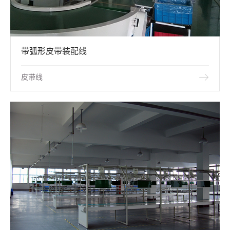
带弧形皮带装配线
皮带线