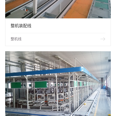
整机装配线
整机线