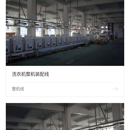
洗衣机整机装配线
整机线