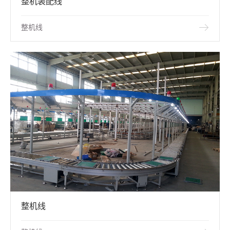
整机装配线
整机线
整机线