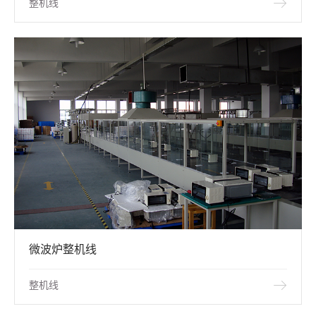
整机线
微波炉整机线
整机线