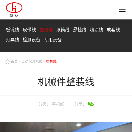
华林
板链线
皮带线
整机线
滚筒线
悬挂线
喷涂线
成套线
灯具线
检测设备
专用设备
首页
-
自动化流水线
-
整机线
机械件整装线
分类：
整机线
分享：