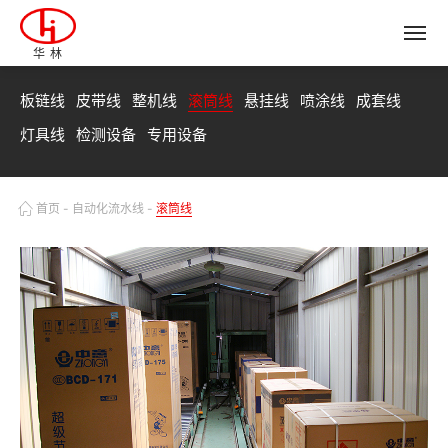
华林
板链线
皮带线
整机线
滚筒线
悬挂线
喷涂线
成套线
灯具线
检测设备
专用设备
首页
-
自动化流水线
-
滚筒线