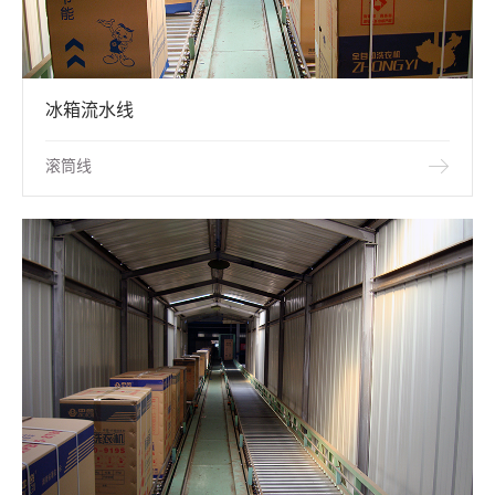
冰箱流水线
滚筒线