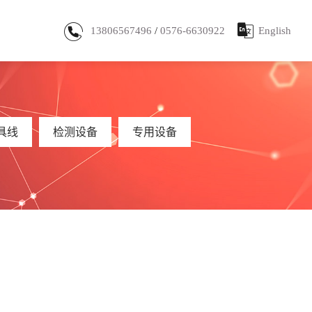
13806567496
/
0576-6630922
English
载
具线
报修申请
检测设备
专用设备
具线
检测设备
专用设备