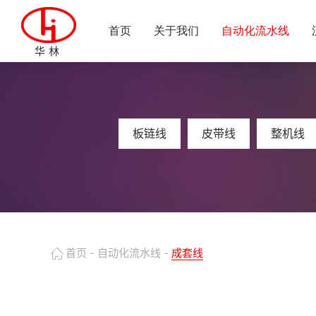
首页
关于我们
自动化流水线
华林
企业简介
华林文化
板链线
皮带线
发展
板链线
皮带线
整机线
首页
-
自动化流水线
-
成套线