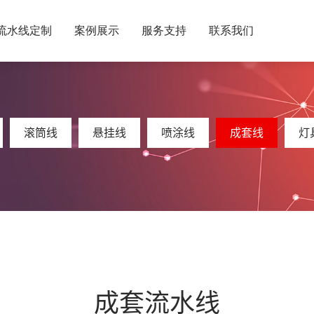
流水线定制
案例展示
服务支持
联系我们
历程
整机线
网上看厂
滚筒线
工程案例
视频互动
悬挂线
定制咨询
服务流程
喷涂线
常见问题
成套线
资料下
灯
滚筒线
悬挂线
喷涂线
成套线
灯
成套流水线